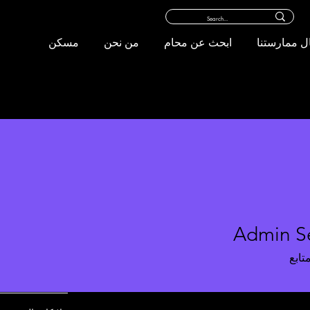
ل ممارستنا
ابحث عن محام
من نحن
مسكن
Admin Se
تابع