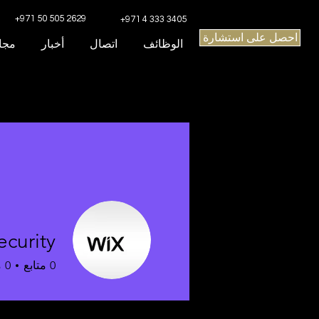
+971 50 505 2629
+971 4 333 3405
احصل على استشارة
الوظائف
اتصال
أخبار
مجا
curity
0
متابع
0
م